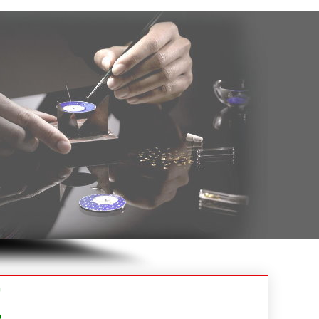
年8月_江苏_马同学（134****1615）报:
【中级焊工培训实战班】
年8月_广西_潘同学（136****6867）报:
【水电安装实战班】
年8月_四川_杨同学（137****8543）报:
【中级焊工培训实战班】
年8月_安徽_张同学（185****8173）报:
【电机维修实战班】
年8月_陕西_吴同学（131****1493）报:
【安防监控实战班】
班