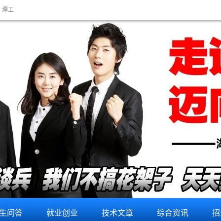
机
焊工
维
修
培
训
,
笔
记
本
电
脑
维
生问答
就业创业
技术文章
综合资讯
招
修