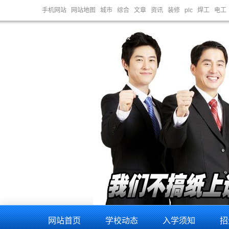
手机网站
网站地图
城市
综合
文章
资讯
装修
plc
焊工
电工
网站首页
学校动态
入学须知
招