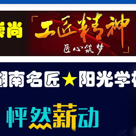
培
训
,
计
算
机
维
修
培
训
,
电
脑