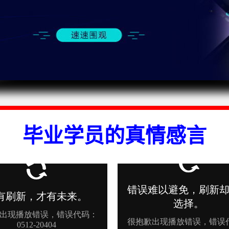
维
修
培
训
学
校
,
安
毕业学员的真情感言
防
监
控
培
训